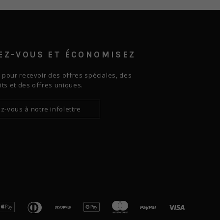
EZ-VOUS ET ÉCONOMISEZ
pour recevoir des offres spéciales, des
ts et des offres uniques.
rican
Apple
Diners
Discover
Google
Master
Paypal
Visa
ress
Pay
Club
Pay