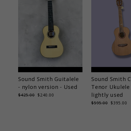
Sound Smith Guitalele
Sound Smith 
- nylon version - Used
Tenor Ukulele 
lightly used
Prix
$425.00
Prix
$240.00
régulier
réduit
Prix
$595.00
Prix
$395.00
régulier
réduit