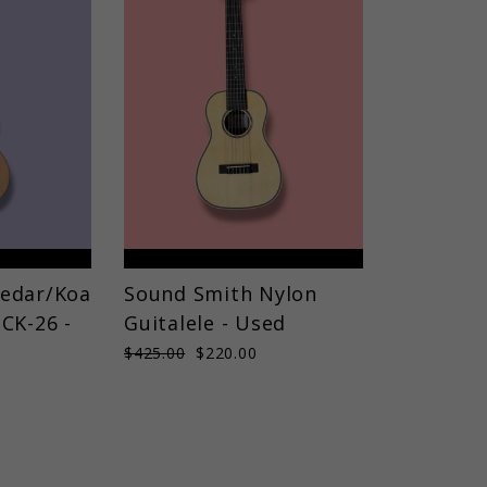
Cedar/Koa
Sound Smith Nylon
CK-26 -
Guitalele - Used
Prix
$425.00
Prix
$220.00
régulier
réduit