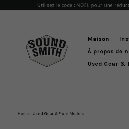
Passer
Utilisez le code : NOËL pour une réduct
au
contenu
Maison
In
À propos de n
Used Gear & 
Home
/
Used Gear & Floor Models