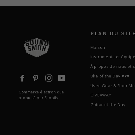
PLAN DU SIT
Maison
Instruments et équip
À propos de nous et c
Uke of the Day ♥️♥️♥️
Facebook
Pinterest
Instagram
YouTube
Used Gear & Floor Mo
Commerce électronique
GIVEAWAY
propulsé par Shopify
Guitar of the Day